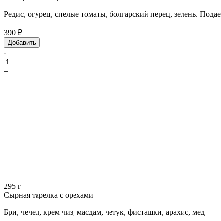
Редис, огурец, спелые томаты, болгарский перец, зелень. Подаетс
390 ₽
Добавить
-
+
295 г
Сырная тарелка с орехами
Бри, чечел, крем чиз, масдам, четук, фисташки, арахис, мед