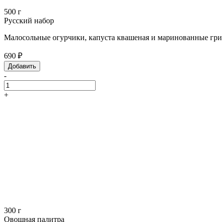
500 г
Русский набор
Малосольные огурчики, капуста квашеная и маринованные гриб
690 ₽
Добавить
-
+
300 г
Овощная палитра