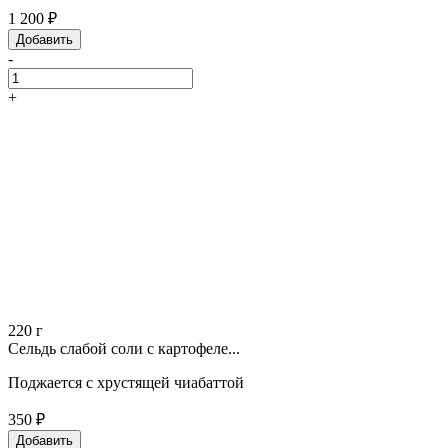
1 200 ₽
Добавить
-
+
220 г
Сельдь слабой соли с картофеле...
Поджается с хрустящей чиабаттой
350 ₽
Добавить