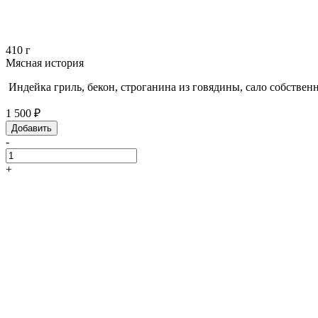
410 г
Мясная история
Индейка гриль, бекон, строганина из говядины, сало собственн
1 500 ₽
Добавить
-
+